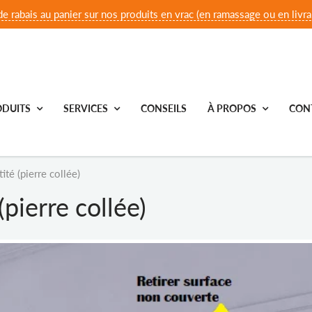
e rabais au panier sur nos produits en vrac (en ramassage ou en livrai
DUITS
SERVICES
CONSEILS
À PROPOS
CON
ité (pierre collée)
pierre collée)