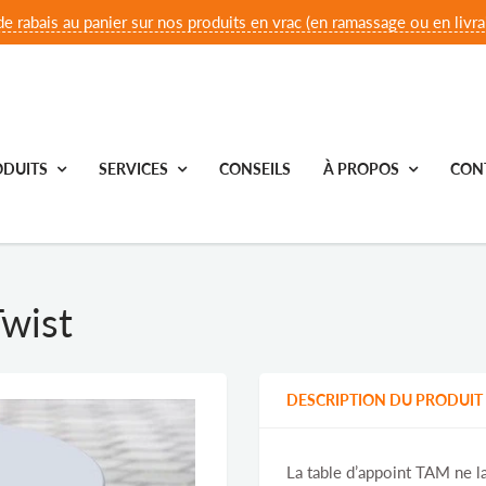
e rabais au panier sur nos produits en vrac (en ramassage ou en livrai
DUITS
SERVICES
CONSEILS
À PROPOS
CON
Twist
DESCRIPTION DU PRODUIT
La table d’appoint TAM ne la