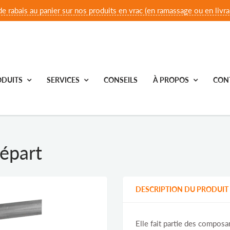
e rabais au panier sur nos produits en vrac (en ramassage ou en livrai
DUITS
SERVICES
CONSEILS
À PROPOS
CON
épart
DESCRIPTION DU PRODUIT
Elle fait partie des composa