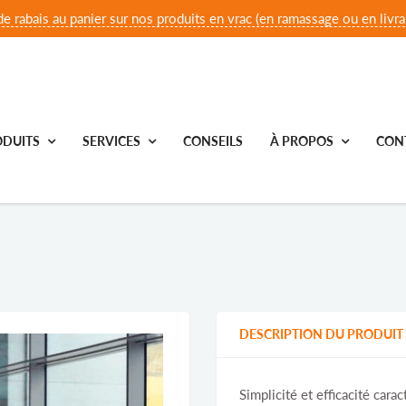
e rabais au panier sur nos produits en vrac (en ramassage ou en livrai
DUITS
SERVICES
CONSEILS
À PROPOS
CON
DESCRIPTION DU PRODUIT
Simplicité et efficacité cara