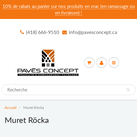
10% de rabais au panier sur nos produits en vrac (en ramassage ou
en livraison) !
(418) 666-9510
info@pavesconcept.ca
Accueil
Muret Röcka
Muret Röcka