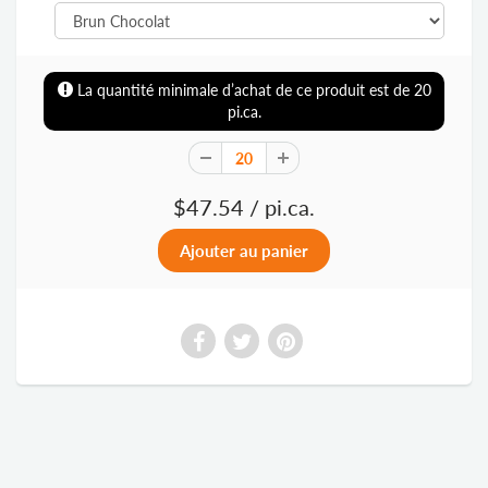
La quantité minimale d’achat de ce produit est de
20
pi.ca.
$47.54
/ pi.ca.