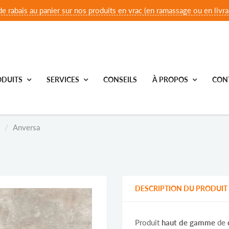
e rabais au panier sur nos produits en vrac (en ramassage ou en livrai
DUITS
SERVICES
CONSEILS
À PROPOS
CON
Anversa
DESCRIPTION DU PRODUIT
Produit
haut de gamme
de