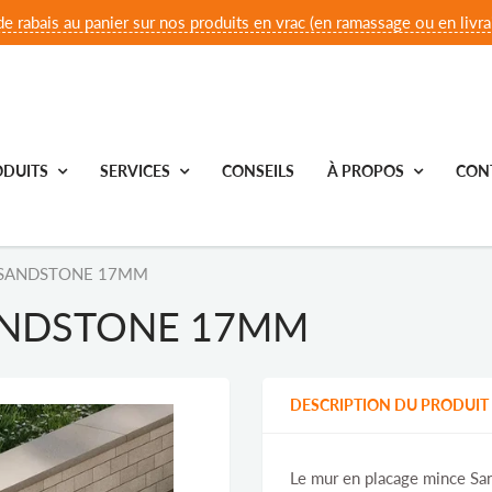
e rabais au panier sur nos produits en vrac (en ramassage ou en livrai
DUITS
SERVICES
CONSEILS
À PROPOS
CON
 SANDSTONE 17MM
ANDSTONE 17MM
DESCRIPTION DU PRODUIT
Le mur en placage mince San