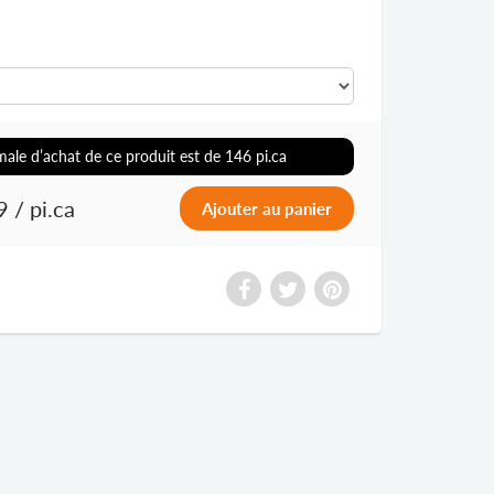
ale d’achat de ce produit est de
146
pi.ca
9
/ pi.ca