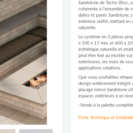
Sandstone de Techo-Bloc, co
cohérente à l’ensemble de v
dalles et pavés Sandstone,
extérieur unifié, mettant en 
naturelle.
Le système en 3 pièces pr
x 100 x 17 mm, et 600 x 100 
esthétique naturelle et strati
peut être fixé au mortier sur
extérieures, les murs de sou
applications créatives.
Que vous souhaitiez rehauss
design entièrement intégré 
placage mince Sandstone offre
espaces extérieurs à un nive
-Vendu à la palette complèt
Fiche Technique et installat