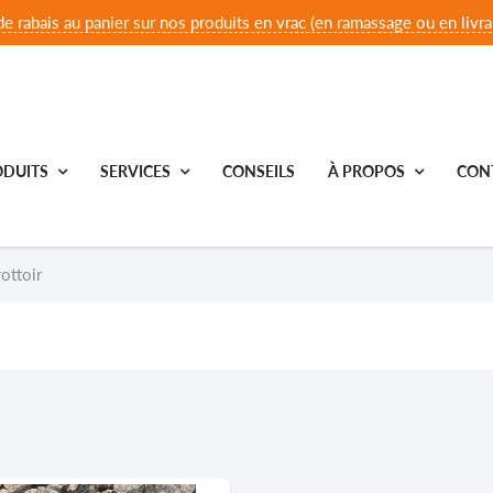
e rabais au panier sur nos produits en vrac (en ramassage ou en livrai
DUITS
SERVICES
CONSEILS
À PROPOS
CON
rottoir