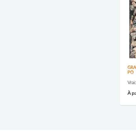
GRA
PO
Vrac
À pa