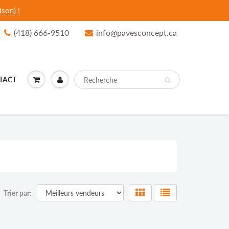
son) !
(418) 666-9510
info@pavesconcept.ca
TACT
Trier par: