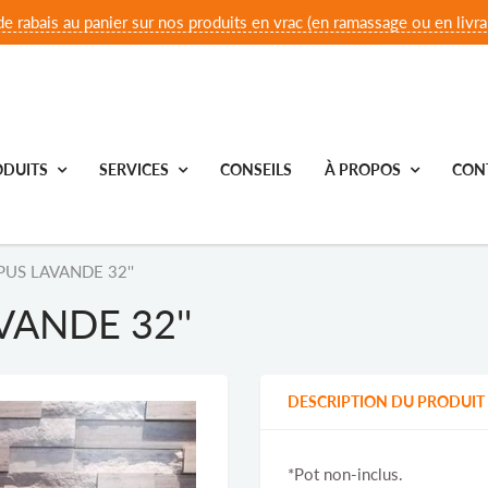
e rabais au panier sur nos produits en vrac (en ramassage ou en livrai
DUITS
SERVICES
CONSEILS
À PROPOS
CON
US LAVANDE 32''
ANDE 32''
DESCRIPTION DU PRODUIT
*Pot non-inclus.