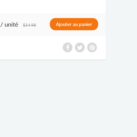
/ unité
$14.98