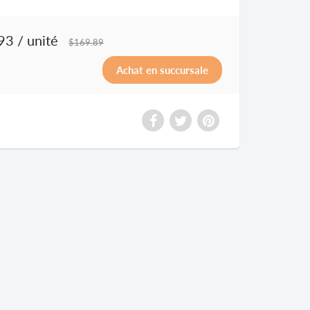
93
/ unité
$169.89