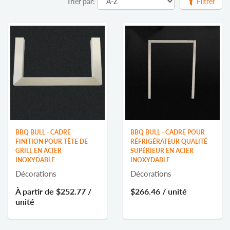
Trier par:
Filtrer
BBQ BULL - CADRE
BBQ BULL - CADRE POUR
FINITION POUR TÊTE DE
RÉFRIGÉRATEUR QUALITÉ
GRILL EN ACIER
SUPÉRIEUR EN ACIER
INOXYDABLE
INOXYDABLE
Décorations
Décorations
À partir de
$252.77
/
$266.46
/ unité
unité