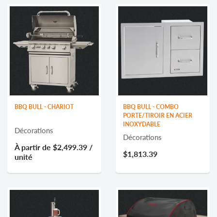
BBQ BULL - CHARIOT
BBQ BULL - COMBO
PORTE/TIROIR EN ACIER
INOXYDABLE
Décorations
Décorations
À partir de
$2,499.39
/
$1,813.39
unité