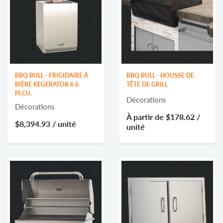
BBQ BULL - FRIGIDAIRE À
BBQ BULL - HOUSSE DE
BIÈRE KEGERATOR 6.6
TÊTE DE GRILL
PI.CU.
Décorations
Décorations
À partir de
$178.62
/
$8,394.93
/ unité
unité