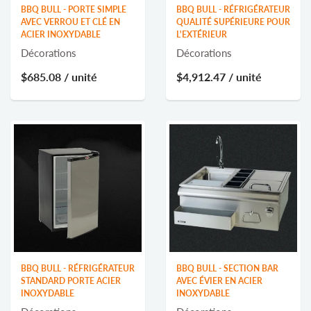
BBQ BULL - PORTE SIMPLE
BBQ BULL - RÉFRIGÉRATEUR
AVEC VERROU ET CLÉ EN
QUALITÉ SUPÉRIEURE POUR
ACIER INOXYDABLE
L'EXTÉRIEUR
Décorations
Décorations
$685.08
/ unité
$4,912.47
/ unité
BBQ BULL - RÉFRIGÉRATEUR
BBQ BULL - SECTION BAR
STANDARD PORTE ACIER
AVEC ÉVIER EN ACIER
INOXYDABLE
INOXYDABLE