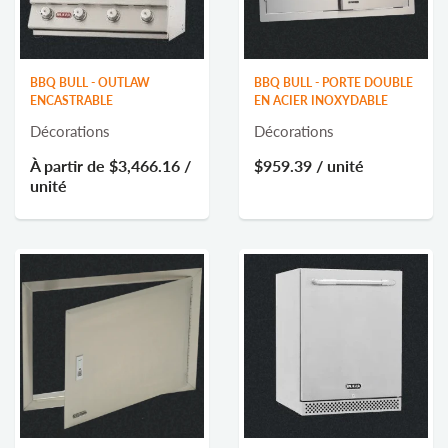
BBQ BULL - OUTLAW
BBQ BULL - PORTE DOUBLE
ENCASTRABLE
EN ACIER INOXYDABLE
Décorations
Décorations
À partir de
$3,466.16
/
$959.39
/ unité
unité